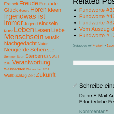
Related Po
Freude
Freunde
Freiheit
Hören
Glück
Ideen
Fundworte #3
Google
Irgendwas ist
Fundworte #4
immer
Fundworte #3
Kindsein
Jugend
Leben
Vom Auszug d
Lesen
Liebe
Kunst
Fundworte #1
Menschsein
Musik
Nachgedacht
Natur
Getagged mit
Freiheit
•
Lebe
Neugierde
Sehen
SEO
Sterben
USA Wahl
Sommer
Sport
Verantwortung
2016
Weihnachten
Weihnachten 2014
Zukunft
Zeit
Weltbuchtag
Schreibe ei
Deine E-Mail-Adr
Erforderliche Fe
Kommentar
*