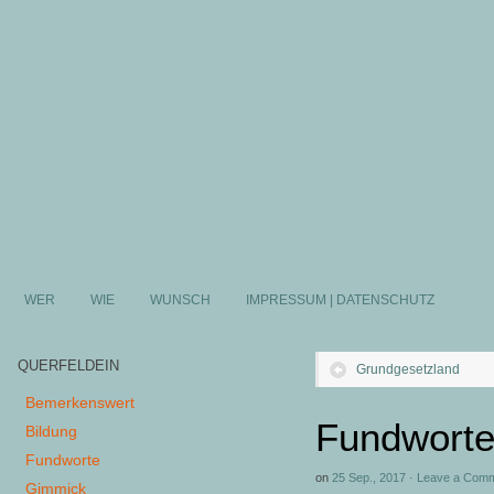
WER
WIE
WUNSCH
IMPRESSUM | DATENSCHUTZ
QUERFELDEIN
Grundgesetzland
Bemerkenswert
Fundworte
Bildung
Fundworte
on
25 Sep., 2017
·
Leave a Com
Gimmick