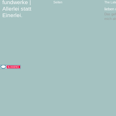
fundwerke |
Seiten
The Lat
Allerlei statt
lieben
Einerlei.
Das geht
mich al