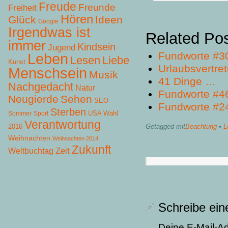
Freude
Freunde
Freiheit
Hören
Glück
Ideen
Google
Irgendwas ist
Related Po
immer
Kindsein
Jugend
Fundworte #3
Leben
Lesen
Liebe
Kunst
Urlaubsvertre
Menschsein
Musik
41 Dinge …
Nachgedacht
Natur
Fundworte #4
Neugierde
Sehen
SEO
Fundworte #2
Sterben
USA Wahl
Sommer
Sport
Verantwortung
2016
Getagged mit
Beachtung
•
L
Weihnachten
Weihnachten 2014
Zukunft
Zeit
Weltbuchtag
Schreibe ei
Deine E-Mail-Adr