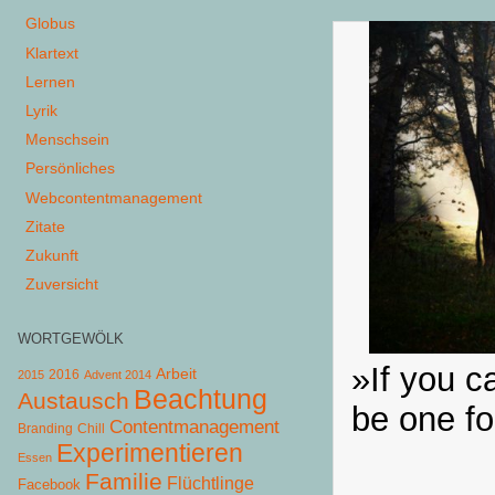
Globus
Klartext
Lernen
Lyrik
Menschsein
Persönliches
Webcontentmanagement
Zitate
Zukunft
Zuversicht
WORTGEWÖLK
»If you ca
Arbeit
2015
2016
Advent 2014
Beachtung
Austausch
be one f
Contentmanagement
Chill
Branding
Experimentieren
Essen
Familie
Flüchtlinge
Facebook