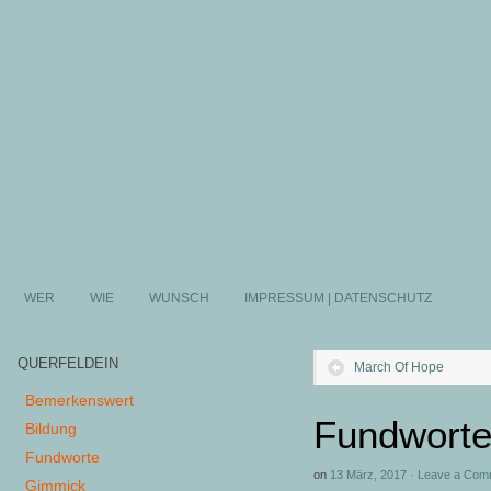
WER
WIE
WUNSCH
IMPRESSUM | DATENSCHUTZ
QUERFELDEIN
March Of Hope
Bemerkenswert
Fundworte
Bildung
Fundworte
on
13 März, 2017
·
Leave a Com
Gimmick