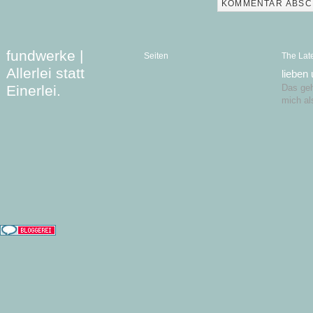
fundwerke |
Seiten
The Lat
Allerlei statt
lieben
Einerlei.
Das geht
mich al