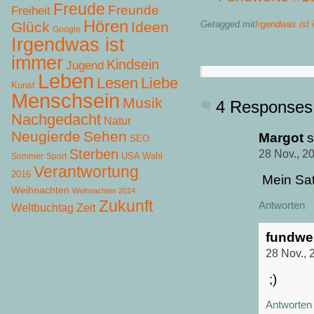
Freude
Freunde
Freiheit
Hören
Getagged mit
Irgendwas ist
Glück
Ideen
Google
Irgendwas ist
immer
Kindsein
Jugend
Leben
Lesen
Liebe
Kunst
Menschsein
Musik
4 Responses
Nachgedacht
Natur
Neugierde
Sehen
Margot
s
SEO
Sterben
28 Nov., 2
USA Wahl
Sommer
Sport
Verantwortung
2016
Mein Sat
Weihnachten
Weihnachten 2014
Zukunft
Antworten
Zeit
Weltbuchtag
fundwe
28 Nov., 
;)
Antworten