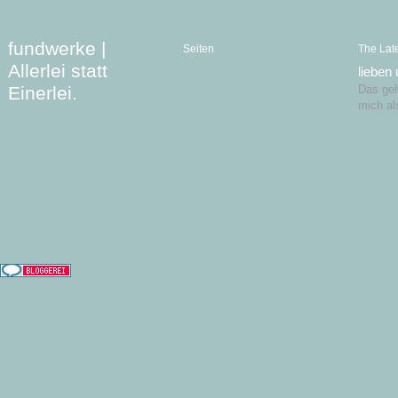
fundwerke |
Seiten
The Lat
Allerlei statt
lieben
Einerlei.
Das geht
mich al