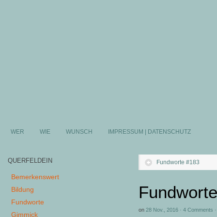
WER
WIE
WUNSCH
IMPRESSUM | DATENSCHUTZ
QUERFELDEIN
Fundworte #183
Bemerkenswert
Fundworte
Bildung
Fundworte
on
28 Nov., 2016
·
4 Comments
Gimmick