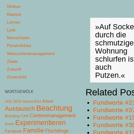
Globus
Klartext
Lernen
»Auf Sock
Lyrik
durch die
Menschsein
schmutzige
Persönliches
Wohnung
Webcontentmanagement
schlurfen is
Zitate
auch
Zukunft
Putzen.«
Zuversicht
Related Po
WORTGEWÖLK
Arbeit
Fundworte #2
2015
2016
Advent 2014
Beachtung
Austausch
Fundworte #3
Contentmanagement
Chill
Fundworte #1
Branding
Experimentieren
Fundworte #3
Essen
Familie
Flüchtlinge
Facebook
Fundworte #1