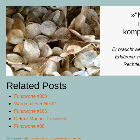
»“
kompl
Er braucht we
Erklärung, 
Rechtfe
Related Posts
Fundworte #369
Warum dieser Neid?
Fundworte #166
Dekret-Macher-Präsident
Fundworte #88
Getagged mit
Experimentieren
•
Irgendwas ist immer