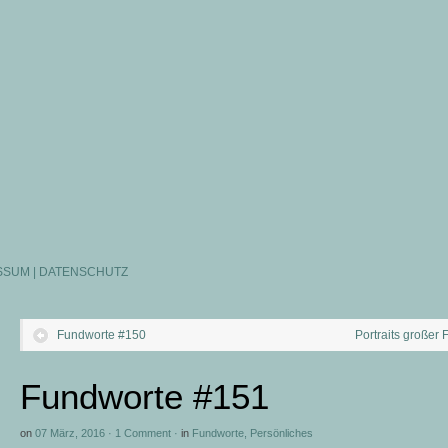
SSUM | DATENSCHUTZ
Fundworte #150
Portraits großer
Fundworte #151
on
07 März, 2016
·
1 Comment
·
in
Fundworte
,
Persönliches