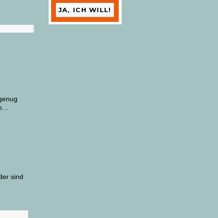
 genug
en…
der sind