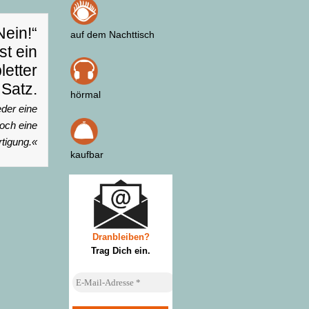
Nein!“
auf dem Nachttisch
ist ein
etter
Satz.
hörmal
der eine
noch eine
rtigung.«
kaufbar
Dranbleiben?
Trag Dich ein
.