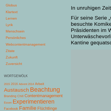
Globus
In unruhigen Zei
Klartext
Für seine Serie 
Lernen
besuchte Komike
Lyrik
Präsidenten im 
Menschsein
Unterwäschevorl
Persönliches
Kantine gequatsc
Webcontentmanagement
Zitate
Zukunft
Zuversicht
WORTGEWÖLK
Arbeit
2015
2016
Advent 2014
Beachtung
Austausch
Contentmanagement
Chill
Branding
Experimentieren
Essen
Familie
Flüchtlinge
Facebook