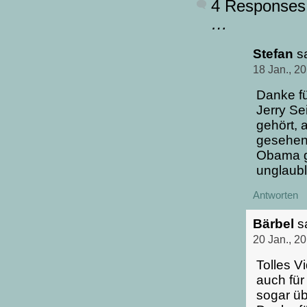
4 Responses
…
Stefan
s
18 Jan., 2
Danke fü
Jerry Se
gehört, 
gesehen.
Obama g
unglaubli
Antworten
Bärbel
s
20 Jan., 2
Tolles V
auch für
sogar üb