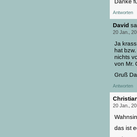
Danke fü
Antworten
David
sa
20 Jan., 2
Ja kras
hat bzw.
nichts v
von Mr.
Gruß Da
Antworten
Christia
20 Jan., 2
Wahnsin
das ist e