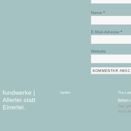
Name
*
E-Mail-Adresse
*
Website
fundwerke |
Seiten
The Lat
Allerlei statt
lieben
Einerlei.
Das geht
mich al