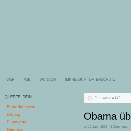
WER
WIE
WUNSCH
IMPRESSUM | DATENSCHUTZ
QUERFELDEIN
Fundworte #142
Bemerkenswert
Obama üb
Bildung
Fundworte
on
12 Jan., 2016
·
4 Comments
Gimmick