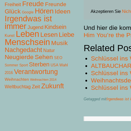
Freude
Freunde
Freiheit
Hören
Glück
Ideen
Akzeptieren Sie
Nich
Google
Irgendwas ist
immer
Kindsein
Und hier die kom
Jugend
Leben
Lesen
Liebe
Him You’re the P
Kunst
Menschsein
Musik
Related Po
Nachgedacht
Natur
Neugierde
Sehen
Schlüssel ins
SEO
Sterben
ALTBAUCHA
USA Wahl
Sommer
Sport
Verantwortung
Schlüssel ins
2016
Weihnachtsd
Weihnachten
Weihnachten 2014
Zukunft
Zeit
Weltbuchtag
Schlüssel ins
Getagged mit
Irgendwas ist