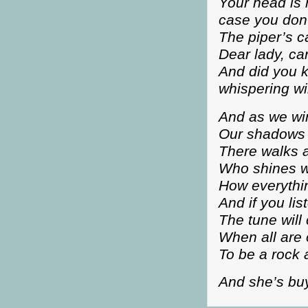
Your head is 
case you don
The piper’s ca
Dear lady, ca
And did you k
whispering wi
And as we wi
Our shadows t
There walks a
Who shines wh
How everything
And if you lis
The tune will
When all are 
To be a rock a
And she’s bu