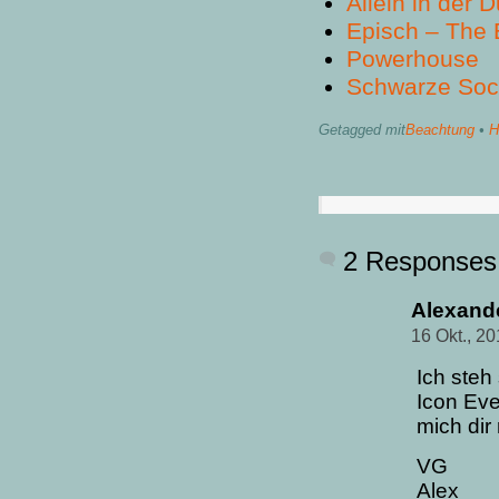
Allein in der 
Episch – The 
Powerhouse
Schwarze So
Getagged mit
Beachtung
•
H
2 Responses
Alexand
16 Okt., 2
Ich steh
Icon Eve
mich dir
VG
Alex