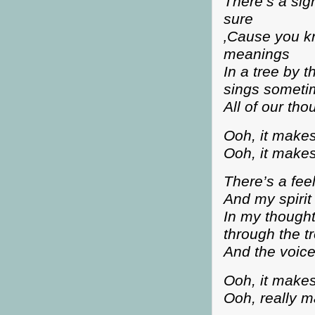
There’s a sig
sure
‚Cause you k
meanings
In a tree by 
sings someti
All of our th
Ooh, it make
Ooh, it make
There’s a feel
And my spirit 
In my thought
through the t
And the voice
Ooh, it make
Ooh, really 