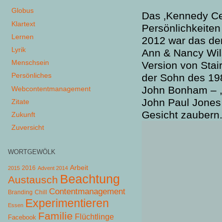
Globus
Das ‚Kennedy Cen
Klartext
Persönlichkeiten
Lernen
2012 war das de
Lyrik
Ann & Nancy Wils
Menschsein
Version von Sta
Persönliches
der Sohn des 19
John Bonham – ,
Webcontentmanagement
John Paul Jones 
Zitate
Gesicht zaubern
Zukunft
Zuversicht
WORTGEWÖLK
Arbeit
2015
2016
Advent 2014
Beachtung
Austausch
Contentmanagement
Chill
Branding
Experimentieren
Essen
Familie
Flüchtlinge
Facebook