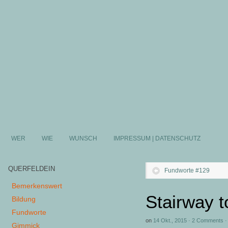
WER
WIE
WUNSCH
IMPRESSUM | DATENSCHUTZ
QUERFELDEIN
Fundworte #129
Bemerkenswert
Stairway 
Bildung
Fundworte
on
14 Okt., 2015
·
2 Comments
Gimmick