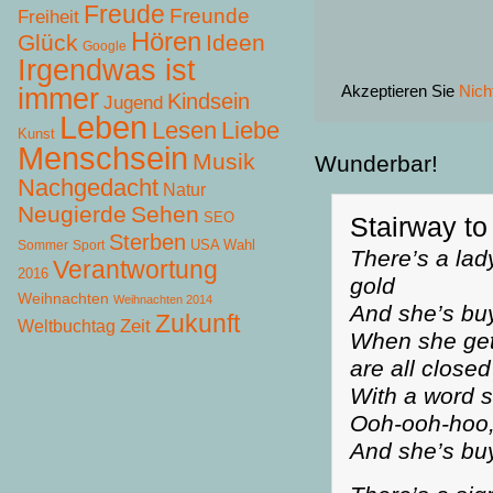
Freude
Freunde
Freiheit
Hören
Glück
Ideen
Google
Irgendwas ist
Akzeptieren Sie
Nich
immer
Kindsein
Jugend
Leben
Lesen
Liebe
Kunst
Menschsein
Musik
Wunderbar!
Nachgedacht
Natur
Neugierde
Sehen
SEO
Stairway t
Sterben
USA Wahl
Sommer
Sport
There’s a lady
Verantwortung
2016
gold
Weihnachten
Weihnachten 2014
And she’s bu
Zukunft
Zeit
Weltbuchtag
When she gets
are all closed
With a word 
Ooh-ooh-hoo,
And she’s bu