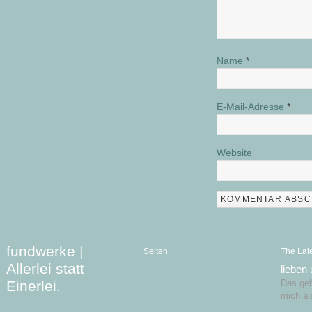
Name
*
E-Mail-Adresse
*
Website
fundwerke |
Seiten
The Lat
Allerlei statt
lieben
Einerlei.
Das geht
mich al