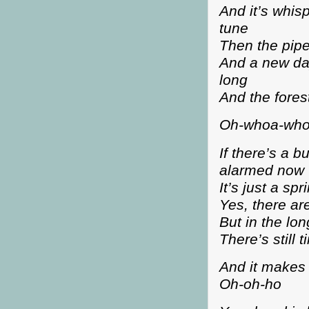
And it’s whisp
tune
Then the pipe
And a new day
long
And the forest
Oh-whoa-who
If there’s a b
alarmed now
It’s just a s
Yes, there ar
But in the lon
There’s still
And it makes
Oh-oh-ho