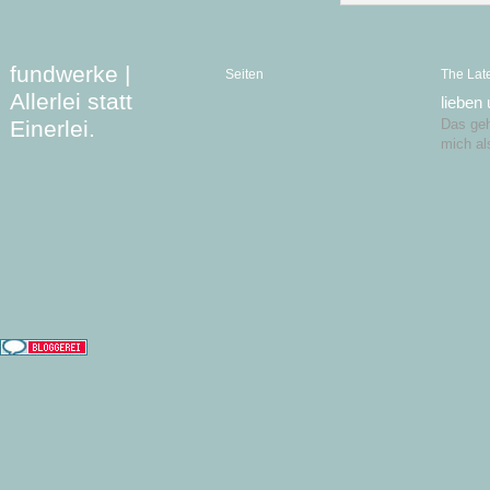
fundwerke |
Seiten
The Lat
Allerlei statt
lieben
Einerlei.
Das geht
mich al