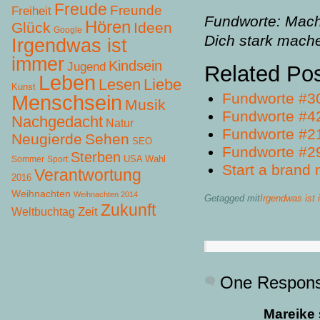
Freude
Freunde
Freiheit
Fundworte: Mach
Hören
Glück
Ideen
Google
Dich stark mach
Irgendwas ist
immer
Kindsein
Jugend
Related Po
Leben
Lesen
Liebe
Kunst
Fundworte #3
Menschsein
Musik
Fundworte #4
Nachgedacht
Natur
Fundworte #2
Neugierde
Sehen
SEO
Fundworte #2
Sterben
USA Wahl
Sommer
Sport
Start a brand
Verantwortung
2016
Weihnachten
Weihnachten 2014
Getagged mit
Irgendwas ist
Zukunft
Zeit
Weltbuchtag
One Respon
Mareike