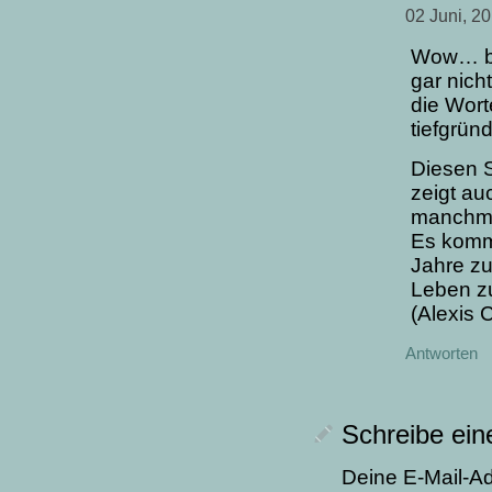
02 Juni, 2
Wow… be
gar nich
die Wort
tiefgrün
Diesen S
zeigt a
manchma
Es komm
Jahre z
Leben z
(Alexis C
Antworten
Schreibe ei
Deine E-Mail-Adr