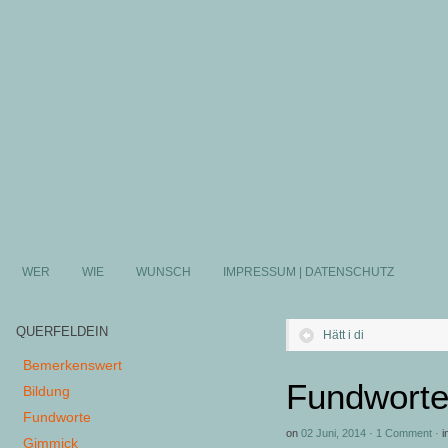
WER
WIE
WUNSCH
IMPRESSUM | DATENSCHUTZ
QUERFELDEIN
Hätt i di
Bemerkenswert
Fundworte
Bildung
Fundworte
on
02 Juni, 2014
·
1 Comment
·
i
Gimmick