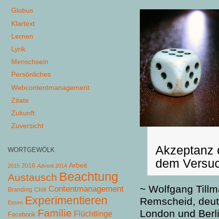
Globus
Klartext
Lernen
Lyrik
Menschsein
Persönliches
Webcontentmanagement
Zitate
Zukunft
Zuversicht
Akzeptanz d
WORTGEWÖLK
dem Versuc
Arbeit
2015
2016
Advent 2014
Beachtung
Austausch
~ Wolfgang Tillm
Contentmanagement
Chill
Branding
Experimentieren
Remscheid, deuts
Essen
Familie
London und Berlin
Flüchtlinge
Facebook