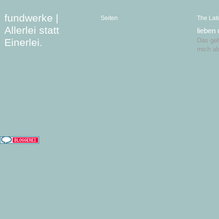
fundwerke |
Seiten
The Lat
Allerlei statt
lieben
Einerlei.
Das geht
mich al