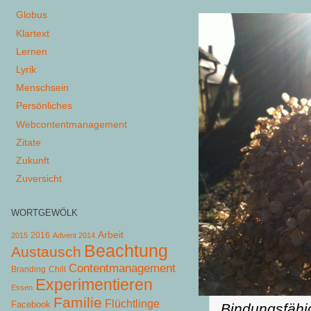
Globus
Klartext
Lernen
Lyrik
Menschsein
Persönliches
Webcontentmanagement
Zitate
Zukunft
Zuversicht
WORTGEWÖLK
Arbeit
2015
2016
Advent 2014
Beachtung
Austausch
Contentmanagement
Chill
Branding
Experimentieren
Essen
Familie
Flüchtlinge
Facebook
Bindungsfähig