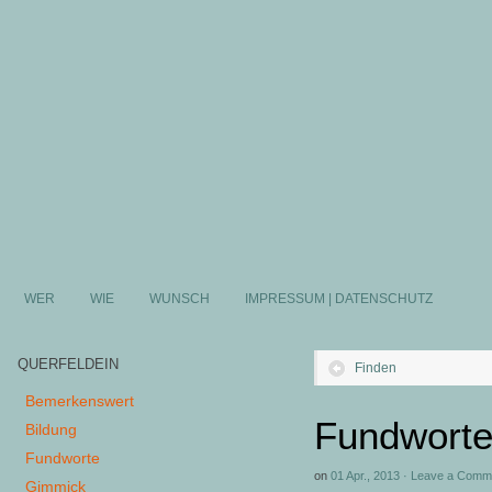
WER
WIE
WUNSCH
IMPRESSUM | DATENSCHUTZ
QUERFELDEIN
Finden
Bemerkenswert
Fundworte
Bildung
Fundworte
on
01 Apr., 2013
·
Leave a Comm
Gimmick