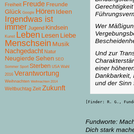
Freude
Freunde
Freiheit
Gerechtigkei
Hören
Glück
Ideen
Google
Führungsver
Irgendwas ist
immer
Wer Mäßigung 
Kindsein
Jugend
Leben
Vergebungsbe
Lesen
Liebe
Kunst
Bescheidenhei
Menschsein
Musik
Nachgedacht
Natur
Und zur Tran
Neugierde
Sehen
SEO
Charakterstär
Sterben
USA Wahl
Sommer
Sport
einer höhere
Verantwortung
2016
Dankbarkeit, 
Weihnachten
Weihnachten 2014
und der Sinn
Zukunft
Zeit
Weltbuchtag
[Finder: R. G., Fund
Fundworte: Mach
Dich stark mach