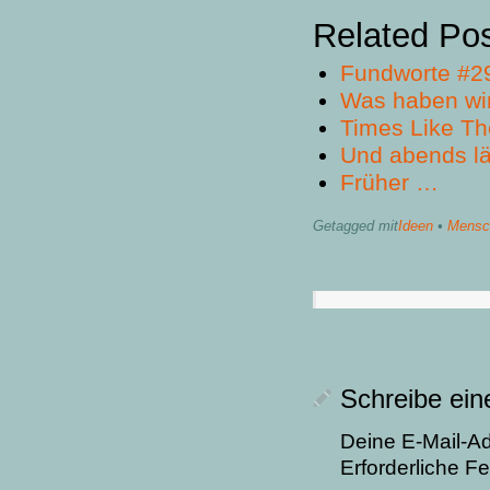
Related Po
Fundworte #2
Was haben wi
Times Like Th
Und abends lä
Früher …
Getagged mit
Ideen
•
Mensc
Schreibe ei
Deine E-Mail-Adr
Erforderliche Fe