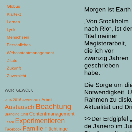
Globus
Morgen ist Earth
Klartext
„Von Stockholm
Lernen
nach Rio“, ist de
Lyrik
Titel meiner
Menschsein
Magisterarbeit,
Persönliches
die ich vor
Webcontentmanagement
zwanzig Jahren
Zitate
geschrieben
Zukunft
habe.
Zuversicht
Die Sorge um die
WORTGEWÖLK
Notwendigkeit, U
Rahmen zu diskut
Arbeit
2015
2016
Advent 2014
Beachtung
Aktualität und Dr
Austausch
Contentmanagement
Chill
Branding
>>Der Erdgipfel 
Experimentieren
Essen
de Janeiro im J
Familie
Flüchtlinge
Facebook