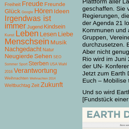
Plattform aller 
Freude
Freunde
Freiheit
geschaffen. Sie v
Hören
Glück
Ideen
Google
Regierungen, die
Irgendwas ist
der Agenda 21 lo
immer
Kindsein
Jugend
Kommunen und al
Leben
Lesen
Liebe
Kunst
Gruppen, Verein
Menschsein
Musik
durchzusetzen. E
Nachgedacht
Natur
Aber nicht genug
Neugierde
Sehen
SEO
Rio wird im Juni 
Sterben
USA Wahl
Sommer
Sport
der UN- Konferen
Verantwortung
2016
Jetzt zum Earth 
Weihnachten
Weihnachten 2014
Euch – Mobilise 
Zukunft
Zeit
Weltbuchtag
Und so wird Eart
[Fundstück einer