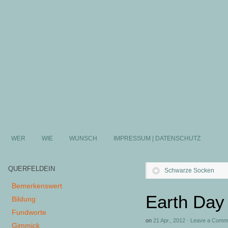
WER
WIE
WUNSCH
IMPRESSUM | DATENSCHUTZ
QUERFELDEIN
Schwarze Socken
Bemerkenswert
Earth Day
Bildung
Fundworte
on
21 Apr., 2012
·
Leave a Comm
Gimmick